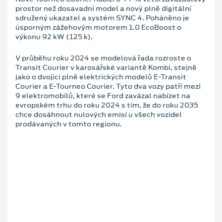
prostor než dosavadní model a nový plně digitální
sdružený ukazatel a systém SYNC 4. Poháněno je
úsporným zážehovým motorem 1.0 EcoBoost o
výkonu 92 kW (125 k).
V průběhu roku 2024 se modelová řada rozroste o
Transit Courier v karosářské variantě Kombi, stejně
jako o dvojici plně elektrických modelů E-Transit
Courier a E-Tourneo Courier. Tyto dva vozy patří mezi
9 elektromobilů, které se Ford zavázal nabízet na
evropském trhu do roku 2024 s tím, že do roku 2035
chce dosáhnout nulových emisí u všech vozidel
prodávaných v tomto regionu.