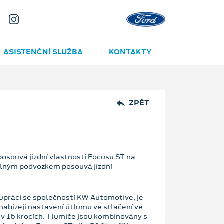
ASISTENČNÍ SLUŽBA
KONTAKTY
ZPĚT
osouvá jízdní vlastnosti Focusu ST na
telným podvozkem posouvá jízdní
lupráci se společností KW Automotive, je
abízejí nastavení útlumu ve stlačení ve
 v 16 krocích. Tlumiče jsou kombinovány s