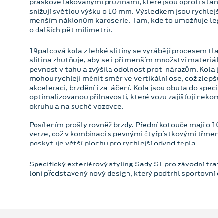
práškově lakovanými pružinami, které jsou oproti sta
snižují světlou výšku o 10 mm. Výsledkem jsou rychlejš
menším náklonům karoserie. Tam, kde to umožňuje legis
o dalších pět milimetrů.
19palcová kola z lehké slitiny se vyrábějí procesem tl
slitina zhutňuje, aby se i při menším množství materiá
pevnost v tahu a zvýšila odolnost proti nárazům. Kola 
mohou rychleji měnit směr ve vertikální ose, což zlep
akceleraci, brzdění i zatáčení. Kola jsou obuta do speci
optimalizovanou přilnavostí, které vozu zajišťují neko
okruhu a na suché vozovce.
Posílením prošly rovněž brzdy. Přední kotouče mají o
verze, což v kombinaci s pevnými čtyřpístkovými třme
poskytuje větší plochu pro rychlejší odvod tepla.
Specifický exteriérový styling Sady ST pro závodní trať
loni představený nový design, který podtrhl sportovní