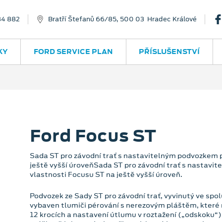
84 882
Bratří Štefanů 66/85, 500 03 Hradec Králové
KY
FORD SERVICE PLAN
PŘÍSLUŠENSTVÍ
Ford Focus ST
Sada ST pro závodní trať s nastavitelným podvozkem p
ještě vyšší úroveňSada ST pro závodní trať s nastavi
vlastnosti Focusu ST na ještě vyšší úroveň.
Podvozek ze Sady ST pro závodní trať, vyvinutý ve spo
vybaven tlumiči pérování s nerezovým pláštěm, které n
12 krocích a nastavení útlumu v roztažení („odskoku“)