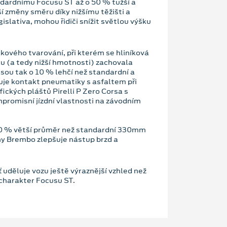
ndardnímu Focusu ST až o 50 % tužší a
í změny směru díky nižšímu těžišti a
lativa, mohou řidiči snížit světlou výšku
akového tvarování, při kterém se hliníková
lu (a tedy nižší hmotnosti) zachovala
jsou tak o 10 % lehčí než standardní a
šuje kontakt pneumatiky s asfaltem při
fických pláštů Pirelli P Zero Corsa s
mpromisní jízdní vlastnosti na závodním
 10 % větší průměr než standardní 330mm
ny Brembo zlepšuje nástup brzd a
 uděluje vozu ještě výraznější vzhled než
 charakter Focusu ST.