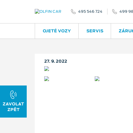
495 546 724
499 9
OJETÉ VOZY
SERVIS
ZÁRU
27. 9. 2022