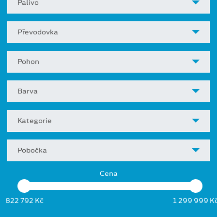
Palivo
Převodovka
Pohon
Barva
Kategorie
Pobočka
Cena
822 792 Kč
1 299 999 K