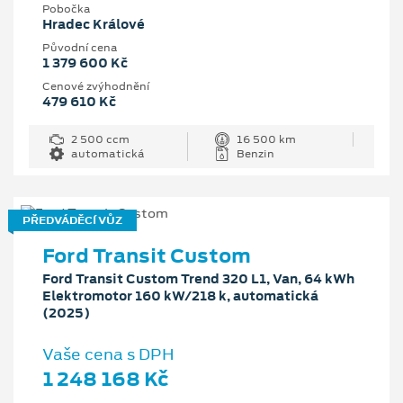
Pobočka
Hradec Králové
Původní cena
1 379 600 Kč
Cenové zvýhodnění
479 610 Kč
2 500 ccm
16 500 km
automatická
Benzin
PŘEDVÁDĚCÍ VŮZ
Ford Transit Custom
Ford Transit Custom Trend 320 L1, Van, 64 kWh
Elektromotor 160 kW/218 k, automatická
(2025)
Vaše cena s DPH
1 248 168 Kč