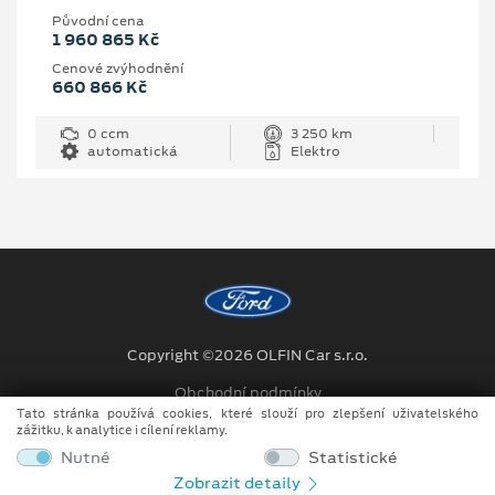
Původní cena
1 960 865 Kč
Cenové zvýhodnění
660 866 Kč
0 ccm
3 250 km
automatická
Elektro
Copyright ©2026 OLFIN Car s.r.o.
Obchodní podmínky
Tato stránka používá cookies, které slouží pro zlepšení uživatelského
Ochrana osobních údajů
zážitku, k analytice i cílení reklamy.
Nutné
Statistické
Prohlášení o zpracování údajů konečných zákazníků
Zobrazit detaily