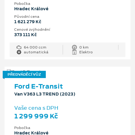
Pobočka
Hradec Králové
Původní cena
1 621 279 Kč
Cenové zvýhodnění
373 111 Kč
64 000 ccm
0 km
automatická
Elektro
PŘEDVÁDĚCÍ VŮZ
Ford E-Transit
Van V363 L3 TREND (2023)
Vaše cena s DPH
1 299 999 Kč
Pobočka
Hradec Králové