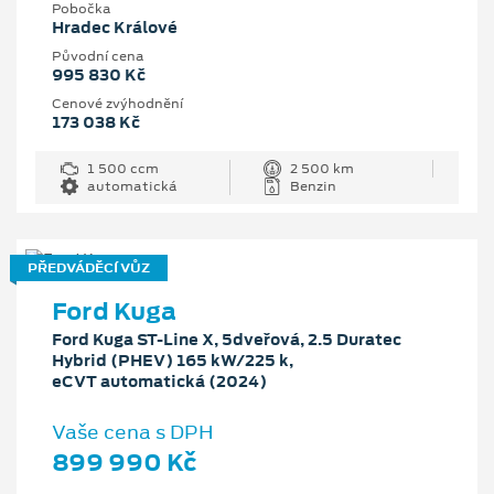
Pobočka
Hradec Králové
Původní cena
995 830 Kč
Cenové zvýhodnění
173 038 Kč
1 500 ccm
2 500 km
automatická
Benzin
PŘEDVÁDĚCÍ VŮZ
Ford Kuga
Ford Kuga ST-Line X, 5dveřová, 2.5 Duratec
Hybrid (PHEV) 165 kW/225 k,
eCVT automatická (2024)
Vaše cena s DPH
899 990 Kč