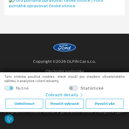
Copyright ©2026 OLFIN Car s.r.o.
Obchodní podmínky
Tato stránka používá cookies, které slouží pro zlepšení uživatelského
Ochrana osobních údajů
zážitku, k analytice i cílení reklamy.
Nutné
Statistické
Prohlášení o zpracování údajů konečných zákazníků
Zobrazit detaily
Při tvorbě videí a obrázků na tomto webu je využíváno kombinace
Odmítnout
Povolit vybrané
Povolit vše
tradičních fotografií či videí, počítačem generovaných snímků (CGI)
z digitálních modelů vozidel a generativní umělé inteligence (gen-
AI).