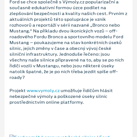
Ford se chce společně s Výmoly.cz popularizační a
současně edukativní formou úzce podílet na
zlepšování bezpečnosti a kvality našich cest. Prvním z
aktuálních projektů této spolupráce je vznik
rozhovorů a reportáží v sérii nazvané „Bronco nebo
Mustang.“ Na příkladu dvou ikonických vozů – off-
roadového Fordu Bronco a sportovního modelu Ford
Mustang – poukazujeme na stav konkrétních úseků
silnic, jejich změny v čase a obecný vývoj české
silniční infrastruktury. Jednoduše řečeno: jsou
všechny naše silnice připravené na to, aby se po nich
řidiči vozili v Mustangu, nebo jsou některé úseky
natolik špatné, že je po nich třeba jezdit spíše off-
roady?
Projekt
www.vymoly.cz
umožňuje řidičům hlásit
nebezpečné výmoly a poškozené úseky silnic
prostřednictvím online platformy.