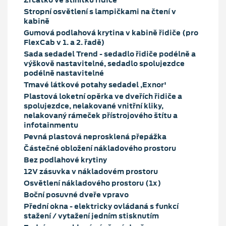
Zrcátko ve stínítku řidiče
Stropní osvětlení s lampičkami na čtení v
kabině
Gumová podlahová krytina v kabině řidiče (pro
FlexCab v 1. a 2. řadě)
Sada sedadel Trend - sedadlo řidiče podélně a
výškově nastavitelné, sedadlo spolujezdce
podélně nastavitelné
Tmavé látkové potahy sedadel ,Exnor'
Plastová loketní opěrka ve dveřích řidiče a
spolujezdce, nelakované vnitřní kliky,
nelakovaný rámeček přístrojového štítu a
infotainmentu
Pevná plastová neprosklená přepážka
Částečné obložení nákladového prostoru
Bez podlahové krytiny
12V zásuvka v nákladovém prostoru
Osvětlení nákladového prostoru (1x)
Boční posuvné dveře vpravo
Přední okna - elektricky ovládaná s funkcí
stažení / vytažení jedním stisknutím