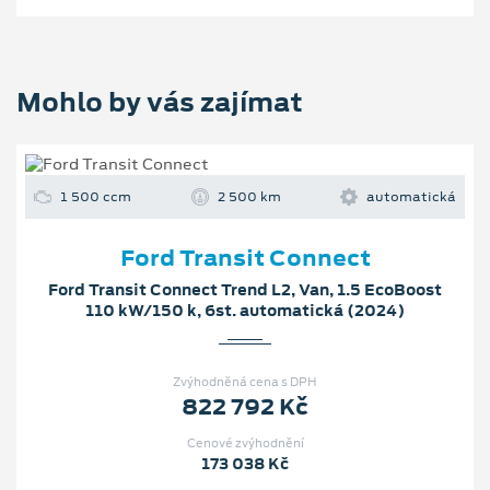
Mohlo by vás zajímat
1 500 ccm
2 500 km
automatická
Ford Transit Connect
Ford Transit Connect Trend L2, Van, 1.5 EcoBoost
110 kW/150 k, 6st. automatická (2024)
Zvýhodněná cena s DPH
822 792 Kč
Cenové zvýhodnění
173 038 Kč