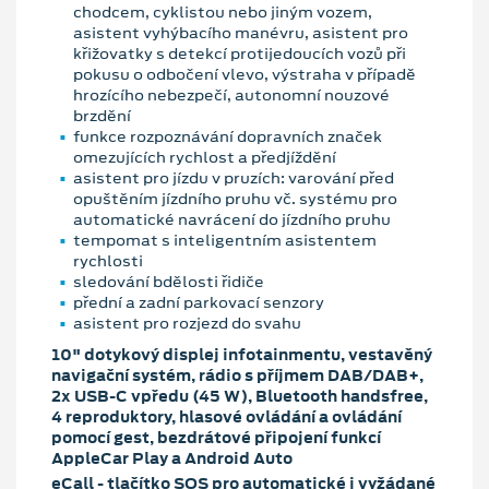
chodcem, cyklistou nebo jiným vozem,
asistent vyhýbacího manévru, asistent pro
křižovatky s detekcí protijedoucích vozů při
pokusu o odbočení vlevo, výstraha v případě
hrozícího nebezpečí, autonomní nouzové
brzdění
funkce rozpoznávání dopravních značek
omezujících rychlost a předjíždění
asistent pro jízdu v pruzích: varování před
opuštěním jízdního pruhu vč. systému pro
automatické navrácení do jízdního pruhu
tempomat s inteligentním asistentem
rychlosti
sledování bdělosti řidiče
přední a zadní parkovací senzory
asistent pro rozjezd do svahu
10" dotykový displej infotainmentu, vestavěný
navigační systém, rádio s příjmem DAB/DAB+,
2x USB-C vpředu (45 W), Bluetooth handsfree,
4 reproduktory, hlasové ovládání a ovládání
pomocí gest, bezdrátové připojení funkcí
AppleCar Play a Android Auto
eCall - tlačítko SOS pro automatické i vyžádané