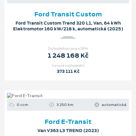
Ford Transit Custom
Ford Transit Custom Trend 320 L1, Van, 64 kWh
Elektromotor 160 kW/218 k, automatická (2025)
Zvýhodněná cena s DPH
1 248 168 Kč
Cenové zvýhodnění
373 111 Kč
0 ccm
3 250 km
automatická
Ford E-Transit
Van V363 L3 TREND (2023)