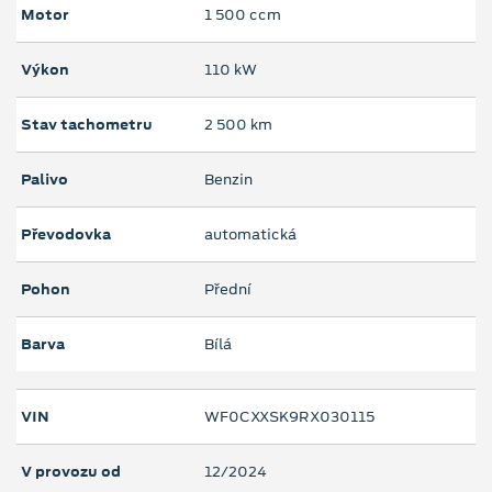
Motor
1 500 ccm
Výkon
110 kW
Stav tachometru
2 500 km
Palivo
Benzin
Převodovka
automatická
Pohon
Přední
Barva
Bílá
VIN
WF0CXXSK9RX030115
V provozu od
12/2024