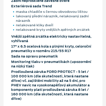
Zadní neprosklené závěsné dveře
Exteriérová sada Trend
maska chladiče s černou obvodovou lištou
lakovaný přední nárazník, nelakovaný zadní
nárazník
nelakované kliky dveří
nelakované kryty vnějších zpětných zrcátek
Vnější zpětná zrcátka elektricky nastavitelná,
vyhřívaná
17" x 6.5 ocelová kola s plnými kryty, celoroční
pneumatiky o rozměru 215/55 R17
Sada na opravu pneumatik
Monitoring tlaku v pneumatikách (upozornění
na nízký tlak)
Prodloužená záruka FORD PROTECT - 5 let /
100 000 km (dle skutečnosti, která nastane
dříve) vč. zajištění mobility až na 5 dní, pro
PHEV navíc na vysokonapěťový akumulátor a
komponenty platí prodloužená záruka 8 let /
160 000 km (dle skutečnosti, která nastane
dříve)