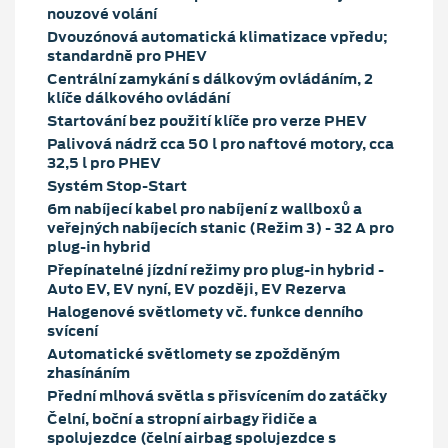
nouzové volání
Dvouzónová automatická klimatizace vpředu;
standardně pro PHEV
Centrální zamykání s dálkovým ovládáním, 2
klíče dálkového ovládání
Startování bez použití klíče pro verze PHEV
Palivová nádrž cca 50 l pro naftové motory, cca
32,5 l pro PHEV
Systém Stop-Start
6m nabíjecí kabel pro nabíjení z wallboxů a
veřejných nabíjecích stanic (Režim 3) - 32 A pro
plug-in hybrid
Přepínatelné jízdní režimy pro plug-in hybrid -
Auto EV, EV nyní, EV později, EV Rezerva
Halogenové světlomety vč. funkce denního
svícení
Automatické světlomety se zpožděným
zhasínáním
Přední mlhová světla s přisvícením do zatáčky
Čelní, boční a stropní airbagy řidiče a
spolujezdce (čelní airbag spolujezdce s