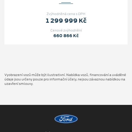
Zvýhodněná cena s DPH
1 299 999 Kč
Cenové zvýhodnění
660 866 Kč
Vyobrazení vozů může být ilustrativní. Nabídka vozů, financování a uváděné
údaje jsou určeny pouze pro informační účely, nejsou závaznou nabídkou na
uzavření smlouvy.