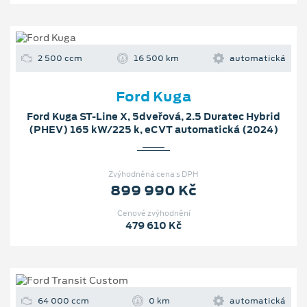
2 500 ccm
16 500 km
automatická
Ford Kuga
Ford Kuga ST-Line X, 5dveřová, 2.5 Duratec Hybrid
(PHEV) 165 kW/225 k, eCVT automatická (2024)
Zvýhodněná cena s DPH
899 990 Kč
Cenové zvýhodnění
479 610 Kč
64 000 ccm
0 km
automatická